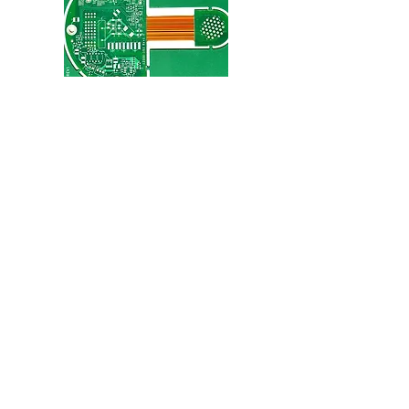
Circuit Flexible de 1 à 8
couches, HDI
IHM
Terms and conditions of sale