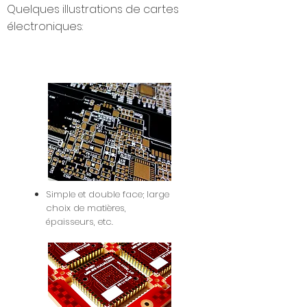
Quelques illustrations de cartes
électroniques:
Simple et double face; large
choix de matières,
épaisseurs, etc.