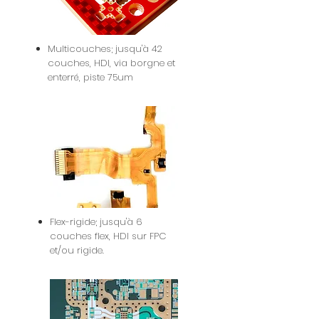
Multicouches; jusqu'à 42
couches, HDI, via borgne et
enterré, piste 75um
Flex-rigide; jusqu'à 6
couches flex, HDI sur FPC
et/ou rigide.