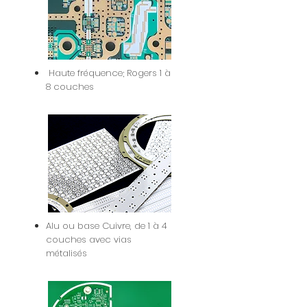
Haute fréquence; Rogers 1 à
8 couches
Alu ou base Cuivre, de 1 à 4
couches avec vias
métalisés